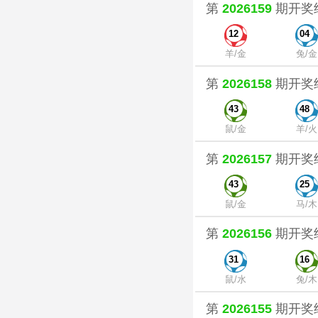
第
2026159
期开奖
12
04
羊/金
兔/金
第
2026158
期开奖
43
48
鼠/金
羊/火
第
2026157
期开奖
43
25
鼠/金
马/木
第
2026156
期开奖
31
16
鼠/水
兔/木
第
2026155
期开奖