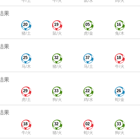
牛/土
牛/火
鼠/水
鸡/火
结果
20
19
05
16
猪/土
鼠/火
虎/金
兔/木
结果
25
32
37
18
马/木
猪/火
马/土
牛/火
结果
29
33
22
26
虎/土
狗/火
鸡/水
蛇/金
结果
18
32
02
33
牛/火
猪/火
蛇/火
狗/火