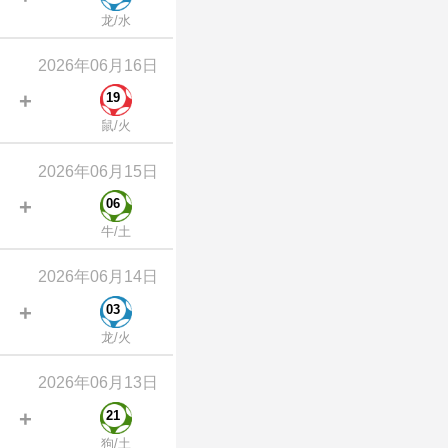
龙/水
2026年06月16日
+
19
鼠/火
2026年06月15日
+
06
牛/土
2026年06月14日
+
03
龙/火
2026年06月13日
+
21
狗/土