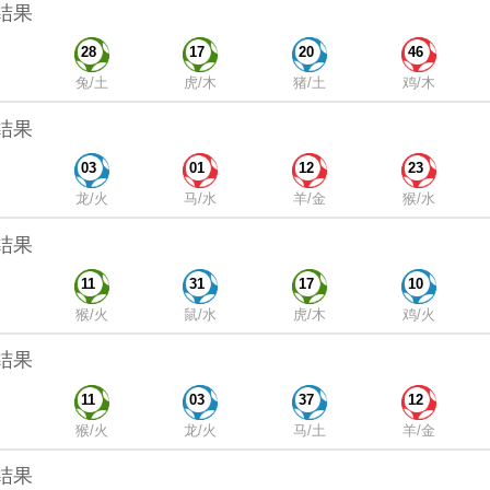
结果
28
17
20
46
兔/土
虎/木
猪/土
鸡/木
结果
03
01
12
23
龙/火
马/水
羊/金
猴/水
结果
11
31
17
10
猴/火
鼠/水
虎/木
鸡/火
结果
11
03
37
12
猴/火
龙/火
马/土
羊/金
结果