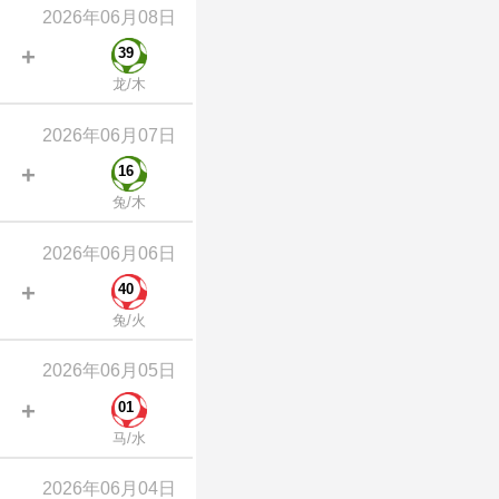
2026年06月08日
+
39
龙/木
2026年06月07日
+
16
兔/木
2026年06月06日
+
40
兔/火
2026年06月05日
+
01
马/水
2026年06月04日