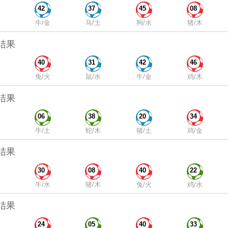
42
37
45
08
牛/金
马/土
狗/水
猪/木
结果
40
31
42
46
兔/火
鼠/水
牛/金
鸡/木
结果
06
38
20
34
牛/土
蛇/木
猪/土
鸡/金
结果
30
08
40
22
牛/水
猪/木
兔/火
鸡/水
结果
24
05
40
33