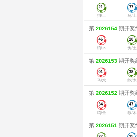
21
37
狗/土
马/土
第
2026154
期开奖
46
28
鸡/木
兔/土
第
2026153
期开奖
01
38
马/水
蛇/木
第
2026152
期开奖
34
47
鸡/金
猴/木
第
2026151
期开奖
27
15