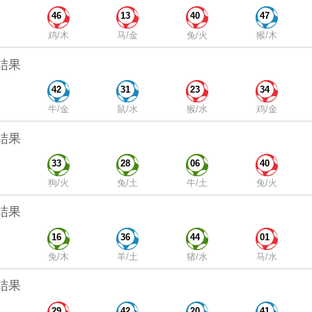
46
13
40
47
鸡/木
马/金
兔/火
猴/木
结果
42
31
23
34
牛/金
鼠/水
猴/水
鸡/金
结果
33
28
06
40
狗/火
兔/土
牛/土
兔/火
结果
16
36
44
01
兔/木
羊/土
猪/水
马/水
结果
29
42
20
41