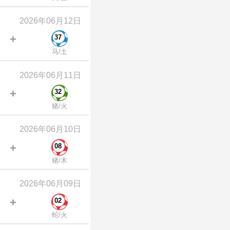
2026年06月12日
+
37
马/土
2026年06月11日
+
32
猪/火
2026年06月10日
+
08
猪/木
2026年06月09日
+
02
蛇/火