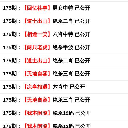
175期：
【回忆往事】
男女中特 已公开
175期：
【道士出山】
绝杀二肖 已公开
175期：
【相逢一笑】
六肖中特 已公开
175期：
【两只老虎】
绝杀半波 已公开
175期：
【道士出山】
绝杀二肖 已公开
175期：
【无地自容】
绝杀三肖 已公开
175期：
【凉亭相遇】
六肖中 已公开
175期：
【无地自容】
绝杀三肖 已公开
175期：
【我本闲凉】
稳杀12码 已公开
175期：
【我本闲凉】
稳杀12码 已公开