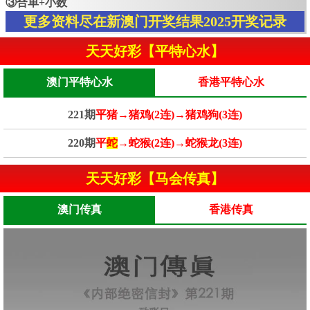
③合单+小数
更多资料尽在新澳门开奖结果2025开奖记录
天天好彩【平特心水】
澳门平特心水
香港平特心水
221期
平猪→猪鸡(2连)→猪鸡狗(3连)
220期
平
蛇
→蛇猴(2连)→蛇猴龙(3连)
天天好彩【马会传真】
澳门传真
香港传真