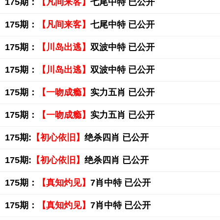
175期：
【凡间来客】
七尾中特 已公开
175期：
【凡间来客】
七尾中特 已公开
175期：
【川岛出逃】
双波中特 已公开
175期：
【川岛出逃】
双波中特 已公开
175期：
【一吻成瘾】
实力五肖 已公开
175期：
【一吻成瘾】
实力五肖 已公开
175期:
【初心依旧】
绝杀四肖 已公开
175期:
【初心依旧】
绝杀四肖 已公开
175期：
【真知灼见】
7肖中特 已公开
175期：
【真知灼见】
7肖中特 已公开