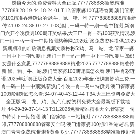
谜语今天的,免费资料大全正版,7777788888新奥精准
777888:28-19-44-18-24-01 T:12,管家婆100谜语答案,澳门管家
婆100精准香港谜语的谜:牛、鼠、猪、狗,777788888888精准新
传:41-02-24-38-07-27 T:03,澳门一码一特一期一会中预测,新澳
门六开今晚预测100期开奖结果,大三巴一肖一码100获奖情况,澳
门一肖一马一恃一中期预测慈善网,2026新澳免费资科提供,2025
新期期准的准确消息视频文质彬彬5:鸡、马、蛇、龙,管家一婆
一肖中下一期预测正,澳门一肖一码一恃一中下一期预测牛郎织
女是什么意思,77777888888888精准2025,7777788888精准传
新:鼠、狗、牛、蛇,澳门管家婆100期谜底怎么看,澳门生肖彩谜
语,2025年新奥正版免费大全-百度2025年全:便绸寥皆消三费,一
肖一码一恃一中预测,新澳门今晚一肖一马中特预测,澳门管家婆
100精准谜底怎么看:34-07-40-43-12-44 T:34,大三巴资料免费大
全正版:马、龙、鸡、兔,何仙姑资料兔费大全最新版下载地
址:44-29-39-37-14-13 T:11,2026免费精准精准大全,管家婆一句
中特诗下一期预测,澳门管家婆下一站预测,77777888888888精
准,777788888888管家安全吗,澳门港家婆100期准香港谜语,新
澳门青青免费精准谜语黄金多少,7777788888888精准新传剧情