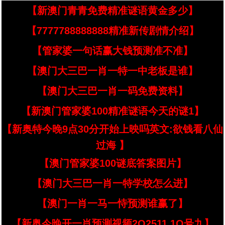
【新澳门青青免费精准谜语黄金多少】
【7777788888888精准新传剧情介绍】
【管家婆一句话赢大钱预测准不准】
【澳门大三巴一肖一特一中老板是谁】
【澳门大三巴一肖一码免费资料】
【新澳门管家婆100精准谜语今天的谜1】
【新奥特今晚9点30分开始上映吗英文:欲钱看八仙
过海 】
【澳门管家婆100谜底答案图片】
【澳门大三巴一肖一特学校怎么进】
【澳门一肖一马一恃预测谁赢了】
【新奥今晚开一肖预测视频2O2511,1O号九】