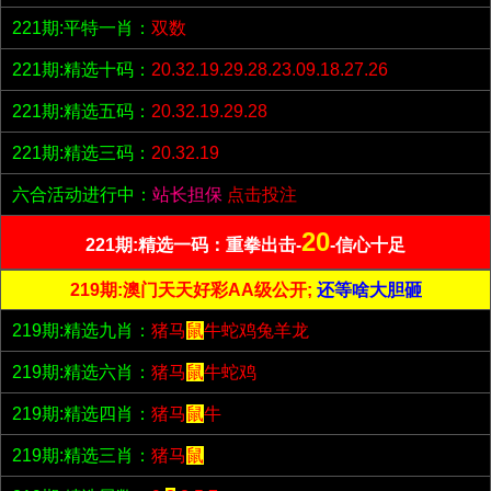
221期:平特一肖：
双数
221期:精选十码：
20.32.19.29.28.23.09.18.27.26
221期:精选五码：
20.32.19.29.28
221期:精选三码：
20.32.19
六合活动进行中：
站长担保
点击投注
20
221期:精选一码：重拳出击-
-信心十足
219期:澳门天天好彩AA级公开;
还等啥大胆砸
219期:精选九肖：
猪马
鼠
牛蛇鸡兔羊龙
219期:精选六肖：
猪马
鼠
牛蛇鸡
219期:精选四肖：
猪马
鼠
牛
219期:精选三肖：
猪马
鼠