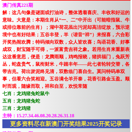
澳门传真221期
解：这几句像是谜面或打油诗，整体透着喜庆、丰收和好运的
意味。大意是：本期生肖从“一、二”中开出（可能暗指鼠、牛
或排位靠前的生肖）；湖中荷花虽出污泥却高洁绽放，预示逆
境中也有好结果；五谷丰登，羊（谐音“祥”）来报喜，六合彩
开奖热闹欢腾；特码倾向双数，众人皆欢喜；鸟语花香、好事
成双，财宝随手可得，一派富贵吉祥之象。若用生肖来重新表
达这番意思，便是：龙腾雨顺，鸡鸣报晓，猪拱福门，兔跃芳
丛，蛇盘贵气，鼠衔财米，牛踏丰年——此七者轮转交替，各
带吉兆。荷出淤泥终见清，双数临门喜自生。莫问特码单双
事，但看六合笑相迎。五谷满仓羊开泰，花香引路金玉盈。顺
时而观，随缘而取，祥和自至，欢悦常随
七肖：龙鸡猪兔蛇鼠牛
五肖：龙鸡猪兔蛇
三肖：龙鸡猪
主特：15.27.34.46.08.20.28.26.31.18
更多资料尽在新澳门开奖结果2025开奖记录