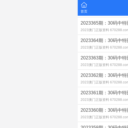
首页
2023365期：30码中特
2023澳门正版资料 670288.co
2023364期：30码中特
2023澳门正版资料 670288.co
2023363期：30码中特
2023澳门正版资料 670288.co
2023362期：30码中特
2023澳门正版资料 670288.co
2023361期：30码中特
2023澳门正版资料 670288.co
2023360期：30码中特
2023澳门正版资料 670288.co
2023359期：30码中特