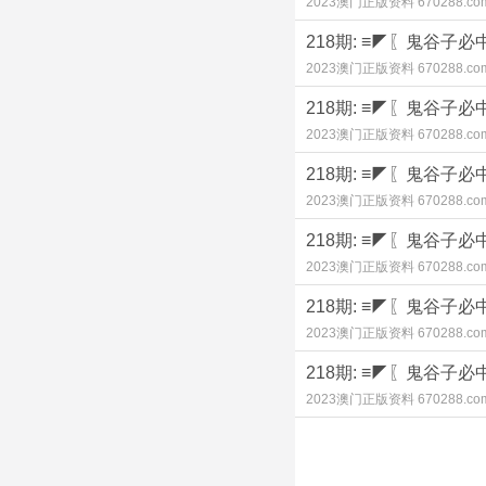
2023澳门正版资料 670288.co
218期: ≡◤〖鬼谷
2023澳门正版资料 670288.co
218期: ≡◤〖鬼谷
2023澳门正版资料 670288.co
218期: ≡◤〖鬼谷
2023澳门正版资料 670288.co
218期: ≡◤〖鬼谷
2023澳门正版资料 670288.co
218期: ≡◤〖鬼谷
2023澳门正版资料 670288.co
218期: ≡◤〖鬼谷
2023澳门正版资料 670288.co