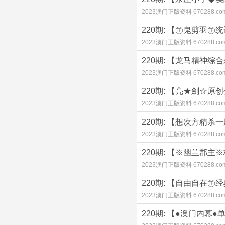
2023澳门正版资料 670288.co
220期: 【㊣鬼剪羽㊣
2023澳门正版资料 670288.co
220期: 【龙马精神综
2023澳门正版资料 670288.co
220期: 【亮★劍☆原
2023澳门正版资料 670288.co
220期: 【想次方精杀
2023澳门正版资料 670288.co
220期: 【※幽兰郡主
2023澳门正版资料 670288.co
220期: 【自由自在㊣
2023澳门正版资料 670288.co
220期: 【●澳门内幕