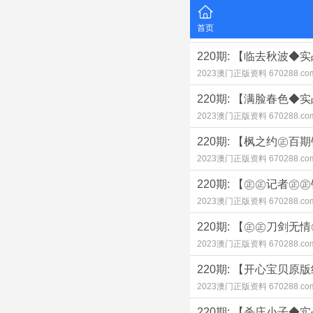
首页
220期: 【临去秋波◆
2023澳门正版资料 670288.co
220期: 【满脸春色◆
2023澳门正版资料 670288.co
220期: 【枫之约㊣百
2023澳门正版资料 670288.co
220期: 【㊣㊣记者㊣
2023澳门正版资料 670288.co
220期: 【㊣㊣刀剑无
2023澳门正版资料 670288.co
220期: 【开心宝贝原
2023澳门正版资料 670288.co
220期: 【杀庄小子◆