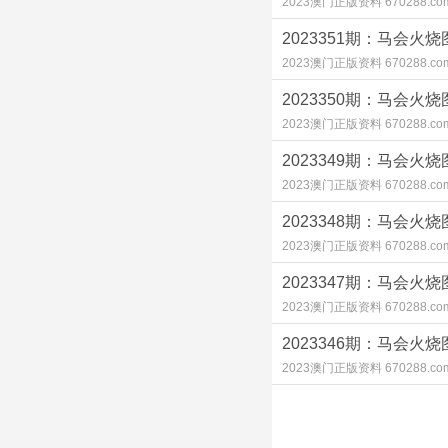
2023澳门正版资料 670288.co
2023351期：马会火烧
2023澳门正版资料 670288.co
2023350期：马会火烧
2023澳门正版资料 670288.co
2023349期：马会火烧
2023澳门正版资料 670288.co
2023348期：马会火烧
2023澳门正版资料 670288.co
2023347期：马会火烧
2023澳门正版资料 670288.co
2023346期：马会火烧
2023澳门正版资料 670288.co