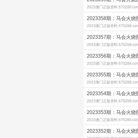
2023澳门正版资料 670288.co
2023358期：马会火烧
2023澳门正版资料 670288.co
2023357期：马会火烧
2023澳门正版资料 670288.co
2023356期：马会火烧
2023澳门正版资料 670288.co
2023355期：马会火烧
2023澳门正版资料 670288.co
2023354期：马会火烧
2023澳门正版资料 670288.co
2023353期：马会火烧
2023澳门正版资料 670288.co
2023352期：马会火烧