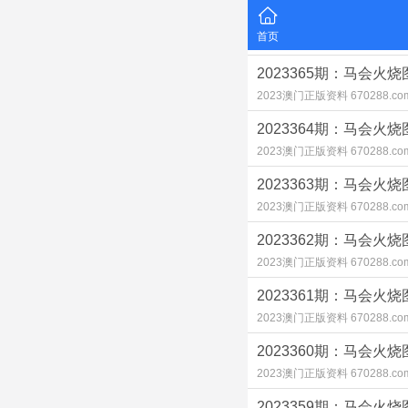
首页
2023365期：马会火烧
2023澳门正版资料 670288.co
2023364期：马会火烧
2023澳门正版资料 670288.co
2023363期：马会火烧
2023澳门正版资料 670288.co
2023362期：马会火烧
2023澳门正版资料 670288.co
2023361期：马会火烧
2023澳门正版资料 670288.co
2023360期：马会火烧
2023澳门正版资料 670288.co
2023359期：马会火烧