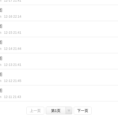
m
12-17 21:41
图
m
12-16 22:14
图
m
12-15 21:41
图
m
12-14 21:44
图
m
12-13 21:41
图
m
12-12 21:45
图
m
12-11 21:43
上一页
第1页
下一页