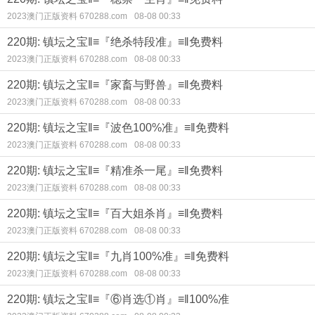
2023澳门正版资料 670288.com
08-08 00:33
220期: 镇坛之宝‖≡『绝杀特段准』≡‖免费料
2023澳门正版资料 670288.com
08-08 00:33
220期: 镇坛之宝‖≡『家畜与野兽』≡‖免费料
2023澳门正版资料 670288.com
08-08 00:33
220期: 镇坛之宝‖≡『波色100%准』≡‖免费料
2023澳门正版资料 670288.com
08-08 00:33
220期: 镇坛之宝‖≡『精准杀一尾』≡‖免费料
2023澳门正版资料 670288.com
08-08 00:33
220期: 镇坛之宝‖≡『百大姐杀肖』≡‖免费料
2023澳门正版资料 670288.com
08-08 00:33
220期: 镇坛之宝‖≡『九肖100%准』≡‖免费料
2023澳门正版资料 670288.com
08-08 00:33
220期: 镇坛之宝‖≡『⑥肖选①肖』≡‖100%准