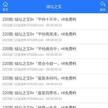
镇坛之宝
首页
返回
220期: 镇坛之宝‖≡『平特十不中』≡‖免费料
2023澳门正版资料 670288.com
08-08 00:33
220期: 镇坛之宝‖≡『平特两尾准』≡‖免费料
2023澳门正版资料 670288.com
08-08 00:33
220期: 镇坛之宝‖≡『平特俩肖中』≡‖免费料
2023澳门正版资料 670288.com
08-08 00:33
220期: 镇坛之宝‖≡『禁合今錯一』≡‖免费料
2023澳门正版资料 670288.com
08-08 00:33
220期: 镇坛之宝‖≡『最新杀特玛』≡‖免费料
2023澳门正版资料 670288.com
08-08 00:33
220期: 镇坛之宝‖≡『最新四季肖』≡‖免费料
2023澳门正版资料 670288.com
08-08 00:33
220期: 镇坛之宝‖≡『稳禁一生肖』≡‖免费料