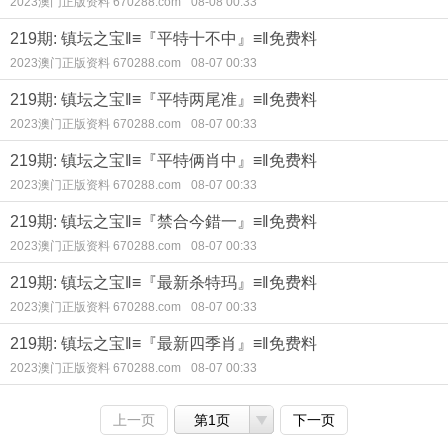
2023澳门正版资料 670288.com
08-08 00:33
219期: 镇坛之宝‖≡『平特十不中』≡‖免费料
2023澳门正版资料 670288.com
08-07 00:33
219期: 镇坛之宝‖≡『平特两尾准』≡‖免费料
2023澳门正版资料 670288.com
08-07 00:33
219期: 镇坛之宝‖≡『平特俩肖中』≡‖免费料
2023澳门正版资料 670288.com
08-07 00:33
219期: 镇坛之宝‖≡『禁合今錯一』≡‖免费料
2023澳门正版资料 670288.com
08-07 00:33
219期: 镇坛之宝‖≡『最新杀特玛』≡‖免费料
2023澳门正版资料 670288.com
08-07 00:33
219期: 镇坛之宝‖≡『最新四季肖』≡‖免费料
2023澳门正版资料 670288.com
08-07 00:33
上一页
第1页
下一页