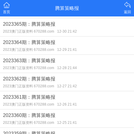
腾算策略报
首页
返回
2023365期：腾算策略报
2023澳门正版资料 670288.com
12-30 21:42
2023364期：腾算策略报
2023澳门正版资料 670288.com
12-29 21:41
2023363期：腾算策略报
2023澳门正版资料 670288.com
12-28 21:44
2023362期：腾算策略报
2023澳门正版资料 670288.com
12-27 21:42
2023361期：腾算策略报
2023澳门正版资料 670288.com
12-26 21:41
2023360期：腾算策略报
2023澳门正版资料 670288.com
12-25 21:41
2023359期：腾算策略报