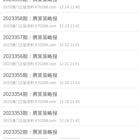
2023澳门正版资料 670288.com
12-24 21:40
2023358期：腾算策略报
2023澳门正版资料 670288.com
12-23 21:41
2023357期：腾算策略报
2023澳门正版资料 670288.com
12-22 21:41
2023356期：腾算策略报
2023澳门正版资料 670288.com
12-21 21:41
2023355期：腾算策略报
2023澳门正版资料 670288.com
12-20 21:43
2023354期：腾算策略报
2023澳门正版资料 670288.com
12-19 21:45
2023353期：腾算策略报
2023澳门正版资料 670288.com
12-18 21:42
2023352期：腾算策略报