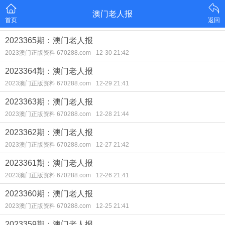
澳门老人报
首页
返回
2023365期：澳门老人报
2023澳门正版资料 670288.com
12-30 21:42
2023364期：澳门老人报
2023澳门正版资料 670288.com
12-29 21:41
2023363期：澳门老人报
2023澳门正版资料 670288.com
12-28 21:44
2023362期：澳门老人报
2023澳门正版资料 670288.com
12-27 21:42
2023361期：澳门老人报
2023澳门正版资料 670288.com
12-26 21:41
2023360期：澳门老人报
2023澳门正版资料 670288.com
12-25 21:41
2023359期：澳门老人报