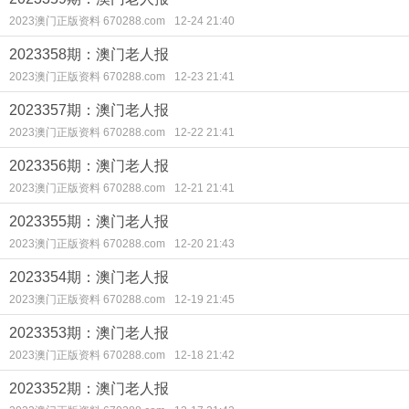
2023澳门正版资料 670288.com
12-24 21:40
2023358期：澳门老人报
2023澳门正版资料 670288.com
12-23 21:41
2023357期：澳门老人报
2023澳门正版资料 670288.com
12-22 21:41
2023356期：澳门老人报
2023澳门正版资料 670288.com
12-21 21:41
2023355期：澳门老人报
2023澳门正版资料 670288.com
12-20 21:43
2023354期：澳门老人报
2023澳门正版资料 670288.com
12-19 21:45
2023353期：澳门老人报
2023澳门正版资料 670288.com
12-18 21:42
2023352期：澳门老人报