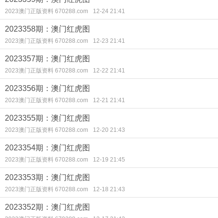
2023澳门正版资料 670288.com
12-24 21:41
2023358期：澳门红虎图
2023澳门正版资料 670288.com
12-23 21:41
2023357期：澳门红虎图
2023澳门正版资料 670288.com
12-22 21:41
2023356期：澳门红虎图
2023澳门正版资料 670288.com
12-21 21:41
2023355期：澳门红虎图
2023澳门正版资料 670288.com
12-20 21:43
2023354期：澳门红虎图
2023澳门正版资料 670288.com
12-19 21:45
2023353期：澳门红虎图
2023澳门正版资料 670288.com
12-18 21:43
2023352期：澳门红虎图