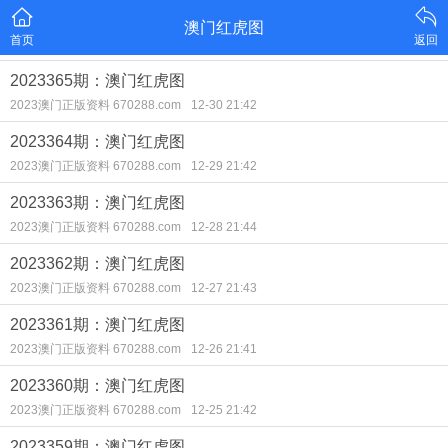
澳门红虎图
首页
返回
2023365期：澳门红虎图
2023澳门正版资料 670288.com
12-30 21:42
2023364期：澳门红虎图
2023澳门正版资料 670288.com
12-29 21:42
2023363期：澳门红虎图
2023澳门正版资料 670288.com
12-28 21:44
2023362期：澳门红虎图
2023澳门正版资料 670288.com
12-27 21:43
2023361期：澳门红虎图
2023澳门正版资料 670288.com
12-26 21:41
2023360期：澳门红虎图
2023澳门正版资料 670288.com
12-25 21:42
2023359期：澳门红虎图