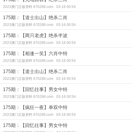
2023澳门正版资料 670288.com
03-16 00:54
175期：【道士出山】绝杀二肖
2023澳门正版资料 670288.com
03-16 00:54
175期：【两只老虎】绝杀半波
2023澳门正版资料 670288.com
03-16 00:54
175期：【相逢一笑】六肖中特
2023澳门正版资料 670288.com
03-16 00:54
175期：【道士出山】绝杀二肖
2023澳门正版资料 670288.com
03-16 00:54
175期：【回忆往事】男女中特
2023澳门正版资料 670288.com
03-16 00:54
175期：【疯狂一夜】单双中特
2023澳门正版资料 670288.com
03-16 00:54
175期：【回忆往事】男女中特