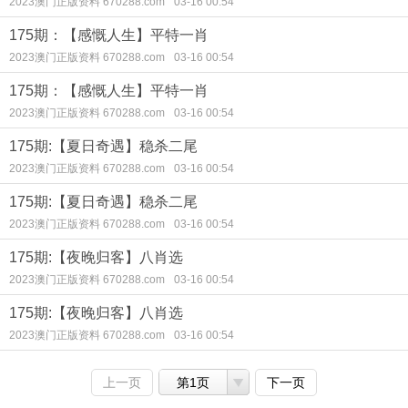
2023澳门正版资料 670288.com
03-16 00:54
175期：【感慨人生】平特一肖
2023澳门正版资料 670288.com
03-16 00:54
175期：【感慨人生】平特一肖
2023澳门正版资料 670288.com
03-16 00:54
175期:【夏日奇遇】稳杀二尾
2023澳门正版资料 670288.com
03-16 00:54
175期:【夏日奇遇】稳杀二尾
2023澳门正版资料 670288.com
03-16 00:54
175期:【夜晚归客】八肖选
2023澳门正版资料 670288.com
03-16 00:54
175期:【夜晚归客】八肖选
2023澳门正版资料 670288.com
03-16 00:54
上一页
第1页
下一页