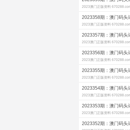
2023澳门正版资料 670288.co
2023358期：澳门码头
2023澳门正版资料 670288.co
2023357期：澳门码头
2023澳门正版资料 670288.co
2023356期：澳门码头
2023澳门正版资料 670288.co
2023355期：澳门码头
2023澳门正版资料 670288.co
2023354期：澳门码头
2023澳门正版资料 670288.co
2023353期：澳门码头
2023澳门正版资料 670288.co
2023352期：澳门码头