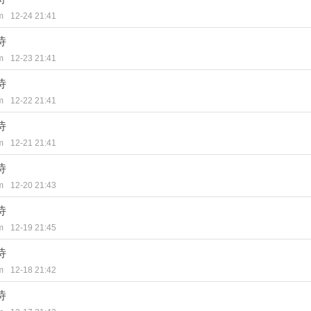
m
12-24 21:41
诗
m
12-23 21:41
诗
m
12-22 21:41
诗
m
12-21 21:41
诗
m
12-20 21:43
诗
m
12-19 21:45
诗
m
12-18 21:42
诗