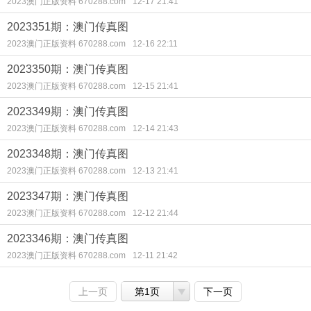
2023澳门正版资料 670288.com
12-17 21:41
2023351期：澳门传真图
2023澳门正版资料 670288.com
12-16 22:11
2023350期：澳门传真图
2023澳门正版资料 670288.com
12-15 21:41
2023349期：澳门传真图
2023澳门正版资料 670288.com
12-14 21:43
2023348期：澳门传真图
2023澳门正版资料 670288.com
12-13 21:41
2023347期：澳门传真图
2023澳门正版资料 670288.com
12-12 21:44
2023346期：澳门传真图
2023澳门正版资料 670288.com
12-11 21:42
上一页
第1页
下一页