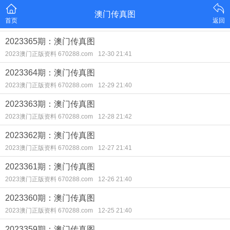
澳门传真图
首页
返回
2023365期：澳门传真图
2023澳门正版资料 670288.com
12-30 21:41
2023364期：澳门传真图
2023澳门正版资料 670288.com
12-29 21:40
2023363期：澳门传真图
2023澳门正版资料 670288.com
12-28 21:42
2023362期：澳门传真图
2023澳门正版资料 670288.com
12-27 21:41
2023361期：澳门传真图
2023澳门正版资料 670288.com
12-26 21:40
2023360期：澳门传真图
2023澳门正版资料 670288.com
12-25 21:40
2023359期：澳门传真图