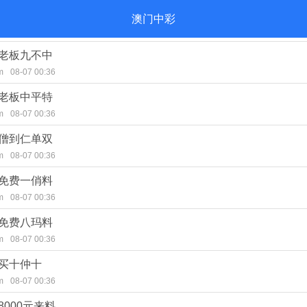
澳门中彩
彩老板九不中
m
08-07 00:36
彩老板中平特
m
08-07 00:36
彩僧到仁单双
m
08-07 00:36
彩免费一俏料
m
08-07 00:36
彩免费八玛料
m
08-07 00:36
彩买十仲十
m
08-07 00:36
8000元来料