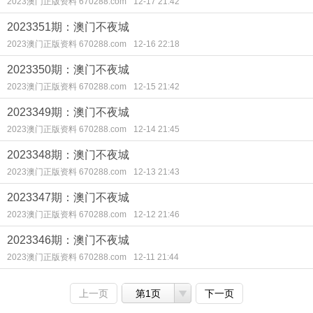
2023澳门正版资料 670288.com
12-17 21:42
2023351期：澳门不夜城
2023澳门正版资料 670288.com
12-16 22:18
2023350期：澳门不夜城
2023澳门正版资料 670288.com
12-15 21:42
2023349期：澳门不夜城
2023澳门正版资料 670288.com
12-14 21:45
2023348期：澳门不夜城
2023澳门正版资料 670288.com
12-13 21:43
2023347期：澳门不夜城
2023澳门正版资料 670288.com
12-12 21:46
2023346期：澳门不夜城
2023澳门正版资料 670288.com
12-11 21:44
上一页
第1页
下一页