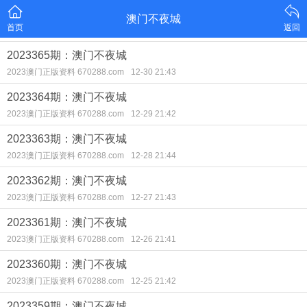
澳门不夜城
首页
返回
2023365期：澳门不夜城
2023澳门正版资料 670288.com
12-30 21:43
2023364期：澳门不夜城
2023澳门正版资料 670288.com
12-29 21:42
2023363期：澳门不夜城
2023澳门正版资料 670288.com
12-28 21:44
2023362期：澳门不夜城
2023澳门正版资料 670288.com
12-27 21:43
2023361期：澳门不夜城
2023澳门正版资料 670288.com
12-26 21:41
2023360期：澳门不夜城
2023澳门正版资料 670288.com
12-25 21:42
2023359期：澳门不夜城