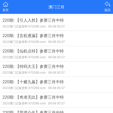
澳门三肖
首页
返回
220期: 【引人入胜】参赛三肖中特
2023澳门正版资料 670288.com
08-08 00:37
220期: 【玄机透漏】参赛三肖中特
2023澳门正版资料 670288.com
08-08 00:37
220期: 【仙机点特】参赛三肖中特
2023澳门正版资料 670288.com
08-08 00:37
220期: 【特码大王】参赛三肖中特
2023澳门正版资料 670288.com
08-08 00:37
220期: 【十赌九羸】参赛三肖中特
2023澳门正版资料 670288.com
08-08 00:37
220期: 【奇准无比】参赛三肖中特
2023澳门正版资料 670288.com
08-08 00:37
220期: 【普渡众生】参赛三肖中特