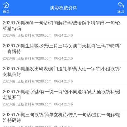
澳彩权威资料
首页
返回
2026176期神算一句话/诗句解特码/成语解平特/内部一句/心
经猜特码
2023澳门正版资料 670288.com
06-24 21:46
2026176期生肖输尽光/三肖三码/另澳门天机诗/三码中特料/
二肖博特
2023澳门正版资料 670288.com
06-24 21:46
2026176期集发出码表/澳门送礼单/黄大仙一字/白小姐欲钱/
玄机信封
2023澳门正版资料 670288.com
06-24 21:46
2026176期猜字谜/有一说一诗/包不同送特/黄大仙欲钱料/最
老版开门
2023澳门正版资料 670288.com
06-24 21:46
2026176期三句欲钱/简单玄机诗/传真一句话/提供一句解/精
淮特码诗