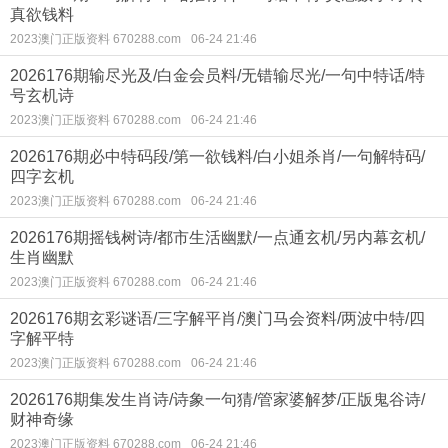
真欲钱料
2023澳门正版资料 670288.com
06-24 21:46
2026176期输尽光及/白金会员料/无错输尽光/一句中特话/特
号玄机诗
2023澳门正版资料 670288.com
06-24 21:46
2026176期必中特码段/第一欲钱料/白小姐杀肖/一句解特码/
四字玄机
2023澳门正版资料 670288.com
06-24 21:46
2026176期摇钱树诗/都市生活幽默/一点通玄机/另内幕玄机/
生肖幽默
2023澳门正版资料 670288.com
06-24 21:46
2026176期玄彩谜语/三字解平肖/澳门马会资料/两波中特/四
字解平特
2023澳门正版资料 670288.com
06-24 21:46
2026176期集发生肖诗/诗象一句猜/管家婆解梦/正版鬼谷诗/
财神奇缘
2023澳门正版资料 670288.com
06-24 21:46