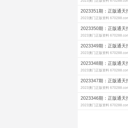
2023澳门正版资料 670288.co
2023351期：正版通天
2023澳门正版资料 670288.co
2023350期：正版通天
2023澳门正版资料 670288.co
2023349期：正版通天
2023澳门正版资料 670288.co
2023348期：正版通天
2023澳门正版资料 670288.co
2023347期：正版通天
2023澳门正版资料 670288.co
2023346期：正版通天
2023澳门正版资料 670288.co