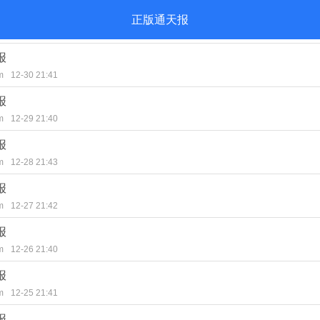
正版通天报
报
m
12-30 21:41
报
m
12-29 21:40
报
m
12-28 21:43
报
m
12-27 21:42
报
m
12-26 21:40
报
m
12-25 21:41
报