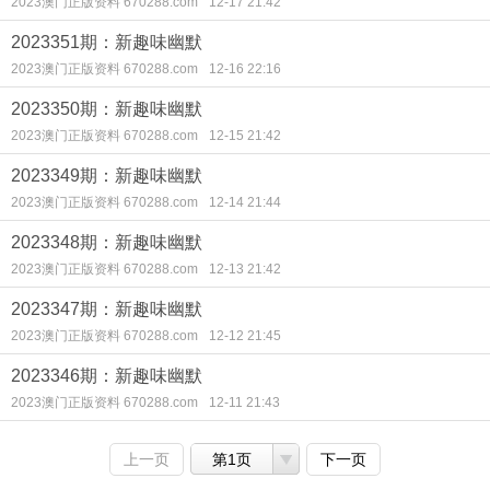
2023澳门正版资料 670288.com
12-17 21:42
2023351期：新趣味幽默
2023澳门正版资料 670288.com
12-16 22:16
2023350期：新趣味幽默
2023澳门正版资料 670288.com
12-15 21:42
2023349期：新趣味幽默
2023澳门正版资料 670288.com
12-14 21:44
2023348期：新趣味幽默
2023澳门正版资料 670288.com
12-13 21:42
2023347期：新趣味幽默
2023澳门正版资料 670288.com
12-12 21:45
2023346期：新趣味幽默
2023澳门正版资料 670288.com
12-11 21:43
上一页
第1页
下一页