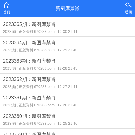
新图库禁肖
首页
返回
2023365期：新图库禁肖
2023澳门正版资料 670288.com
12-30 21:41
2023364期：新图库禁肖
2023澳门正版资料 670288.com
12-29 21:40
2023363期：新图库禁肖
2023澳门正版资料 670288.com
12-28 21:43
2023362期：新图库禁肖
2023澳门正版资料 670288.com
12-27 21:41
2023361期：新图库禁肖
2023澳门正版资料 670288.com
12-26 21:40
2023360期：新图库禁肖
2023澳门正版资料 670288.com
12-25 21:40
2023359期：新图库禁肖