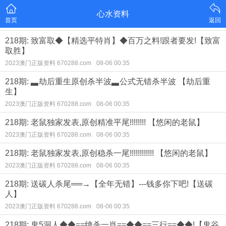
心水资料
首页
返回
218期: 致富取◆【精选平特肖】◆百万之料!跟者要发!【致富
取胜】
2023澳门正版资料 670288.com
08-06 00:35
218期: ▃劫后重生原创杀半波▃公式无错杀半波 【劫后重
生】
2023澳门正版资料 670288.com
08-06 00:35
218期: 老鼠独家发表,原创精准平尾!!!!!!!! 【悠闲的老鼠】
2023澳门正版资料 670288.com
08-06 00:35
218期: 老鼠独家发表,原创稳杀一尾!!!!!!!!!!!! 【悠闲的老鼠】
2023澳门正版资料 670288.com
08-06 00:35
218期: 送碳人杀尾══→【全年无错】---钱多你下吧!【送碳
人】
2023澳门正版资料 670288.com
08-06 00:35
218期: 鬼5洞人◆◆==绝杀一肖==◆◆==三行==◆◆!【鬼谷