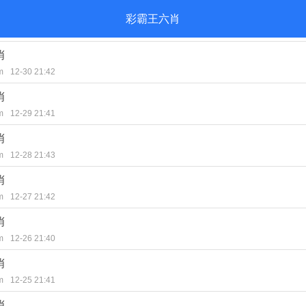
彩霸王六肖
肖
m
12-30 21:42
肖
m
12-29 21:41
肖
m
12-28 21:43
肖
m
12-27 21:42
肖
m
12-26 21:40
肖
m
12-25 21:41
肖