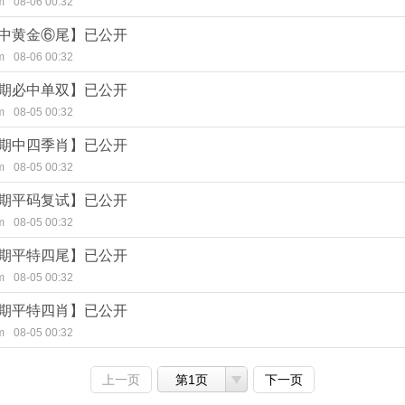
m
08-06 00:32
【必中黄金⑥尾】已公开
m
08-06 00:32
【期期必中单双】已公开
m
08-05 00:32
【期期中四季肖】已公开
m
08-05 00:32
【期期平码复试】已公开
m
08-05 00:32
【期期平特四尾】已公开
m
08-05 00:32
【期期平特四肖】已公开
m
08-05 00:32
上一页
第1页
下一页