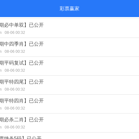
彩票赢家
【期期必中单双】已公开
m
08-06 00:32
【期期中四季肖】已公开
m
08-06 00:32
【期期平码复试】已公开
m
08-06 00:32
【期期平特四尾】已公开
m
08-06 00:32
【期期平特四肖】已公开
m
08-06 00:32
【期期必杀二肖】已公开
m
08-06 00:32
彩票绝杀5码】已公开