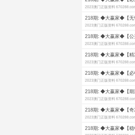
2023澳门正版资料 670288.co
218期: ◆大赢家◆
2023澳门正版资料 670288.co
218期: ◆大赢家◆【
2023澳门正版资料 670288.co
218期: ◆大赢家◆【
2023澳门正版资料 670288.co
218期: ◆大赢家◆
2023澳门正版资料 670288.co
218期: ◆大赢家◆
2023澳门正版资料 670288.co
218期: ◆大赢家◆
2023澳门正版资料 670288.co
218期: ◆大赢家◆