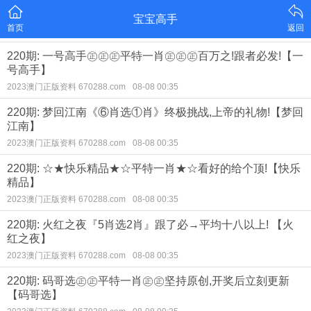
宝宝高手
首页
返回
220期: 一号高手㊣㊣㊣平特一肖㊣㊣㊣百万之!跟者必发!【一
号高手】
2023澳门正版资料 670288.com
08-08 00:35
220期: 梦回江南《⑥肖选①肖》终极挑战,上帝的礼物!【梦回
江南】
2023澳门正版资料 670288.com
08-08 00:35
220期: ☆★快乐精品★☆平特一肖★☆看好的给个顶!【快乐
精品】
2023澳门正版资料 670288.com
08-08 00:35
220期: 火红之夜『5肖选2肖』跟了必→平均十八以上! 【火
红之夜】
2023澳门正版资料 670288.com
08-08 00:35
220期: 码哥选㊣㊣平特一肖㊣㊣坚持原创,开奖后立刻更新
【码哥选】