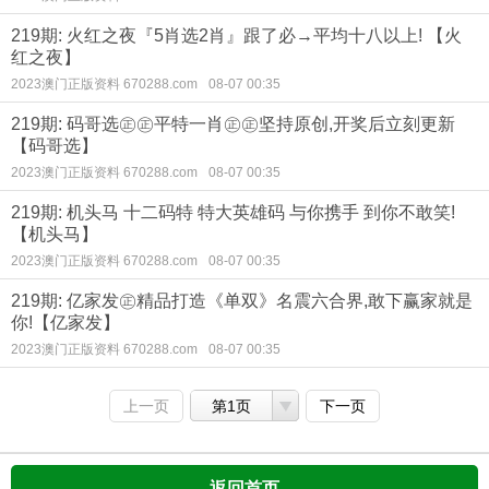
219期: 火红之夜『5肖选2肖』跟了必→平均十八以上! 【火
红之夜】
2023澳门正版资料 670288.com
08-07 00:35
219期: 码哥选㊣㊣平特一肖㊣㊣坚持原创,开奖后立刻更新
【码哥选】
2023澳门正版资料 670288.com
08-07 00:35
219期: 机头马 十二码特 特大英雄码 与你携手 到你不敢笑!
【机头马】
2023澳门正版资料 670288.com
08-07 00:35
219期: 亿家发㊣精品打造《单双》名震六合界,敢下赢家就是
你!【亿家发】
2023澳门正版资料 670288.com
08-07 00:35
上一页
第1页
下一页
返回首页