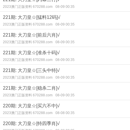
2023澳门正版资料 670288.com
08-09 00:35
221期: 大刀皇☆[猛料12码]√
2023澳门正版资料 670288.com
08-09 00:35
221期: 大刀皇☆[前后六肖]√
2023澳门正版资料 670288.com
08-09 00:35
221期: 大刀皇☆[准杀十码]√
2023澳门正版资料 670288.com
08-09 00:35
221期: 大刀皇☆[三头中特]√
2023澳门正版资料 670288.com
08-09 00:35
221期: 大刀皇☆[稳杀二肖]√
2023澳门正版资料 670288.com
08-09 00:35
220期: 大刀皇☆[买六不中]√
2023澳门正版资料 670288.com
08-08 00:35
220期: 大刀皇☆[特四季肖]√