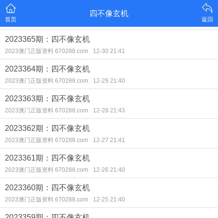
四不像玄机
首页
返回
2023365期：四不像玄机
2023澳门正版资料 670288.com
12-30 21:41
2023364期：四不像玄机
2023澳门正版资料 670288.com
12-29 21:40
2023363期：四不像玄机
2023澳门正版资料 670288.com
12-28 21:43
2023362期：四不像玄机
2023澳门正版资料 670288.com
12-27 21:41
2023361期：四不像玄机
2023澳门正版资料 670288.com
12-26 21:40
2023360期：四不像玄机
2023澳门正版资料 670288.com
12-25 21:40
2023359期：四不像玄机