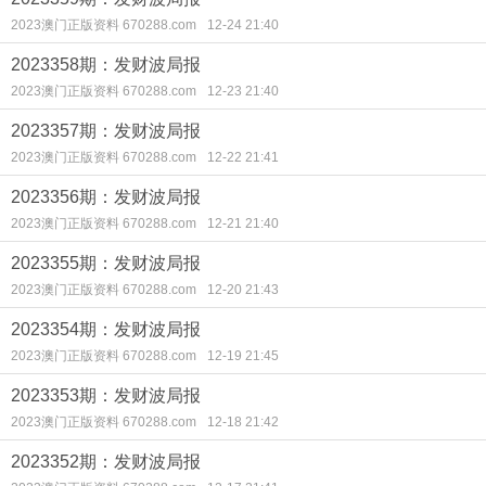
2023澳门正版资料 670288.com
12-24 21:40
2023358期：发财波局报
2023澳门正版资料 670288.com
12-23 21:40
2023357期：发财波局报
2023澳门正版资料 670288.com
12-22 21:41
2023356期：发财波局报
2023澳门正版资料 670288.com
12-21 21:40
2023355期：发财波局报
2023澳门正版资料 670288.com
12-20 21:43
2023354期：发财波局报
2023澳门正版资料 670288.com
12-19 21:45
2023353期：发财波局报
2023澳门正版资料 670288.com
12-18 21:42
2023352期：发财波局报