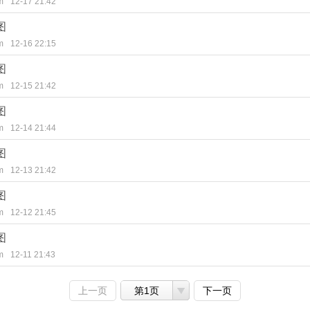
m
12-17 21:42
图
m
12-16 22:15
图
m
12-15 21:42
图
m
12-14 21:44
图
m
12-13 21:42
图
m
12-12 21:45
图
m
12-11 21:43
上一页
第1页
下一页