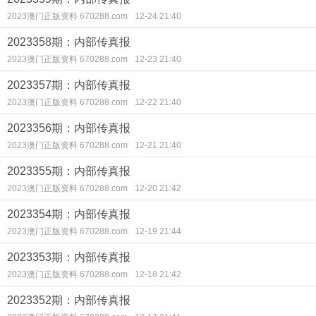
2023澳门正版资料 670288.com
12-24 21:40
2023358期：内部传真报
2023澳门正版资料 670288.com
12-23 21:40
2023357期：内部传真报
2023澳门正版资料 670288.com
12-22 21:40
2023356期：内部传真报
2023澳门正版资料 670288.com
12-21 21:40
2023355期：内部传真报
2023澳门正版资料 670288.com
12-20 21:42
2023354期：内部传真报
2023澳门正版资料 670288.com
12-19 21:44
2023353期：内部传真报
2023澳门正版资料 670288.com
12-18 21:42
2023352期：内部传真报