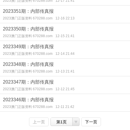
2023澳门正版资料 670288.com
12-17 21:41
2023351期：内部传真报
2023澳门正版资料 670288.com
12-16 22:13
2023350期：内部传真报
2023澳门正版资料 670288.com
12-15 21:41
2023349期：内部传真报
2023澳门正版资料 670288.com
12-14 21:44
2023348期：内部传真报
2023澳门正版资料 670288.com
12-13 21:41
2023347期：内部传真报
2023澳门正版资料 670288.com
12-12 21:45
2023346期：内部传真报
2023澳门正版资料 670288.com
12-11 21:42
上一页
第1页
下一页