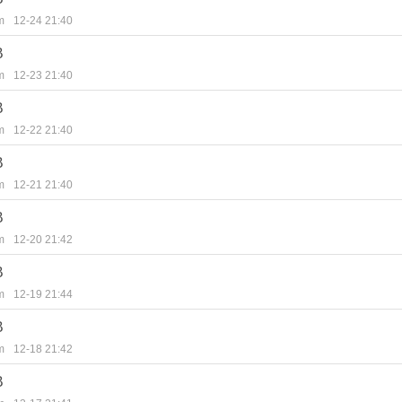
m
12-24 21:40
B
m
12-23 21:40
B
m
12-22 21:40
B
m
12-21 21:40
B
m
12-20 21:42
B
m
12-19 21:44
B
m
12-18 21:42
B