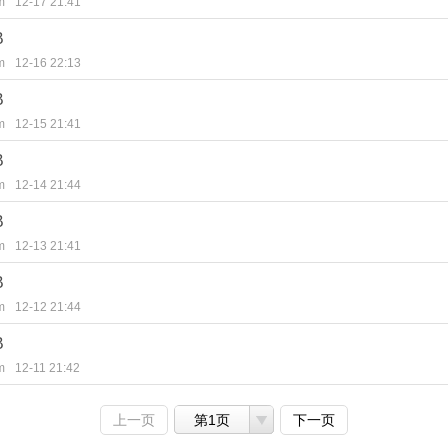
m
12-17 21:41
B
m
12-16 22:13
B
m
12-15 21:41
B
m
12-14 21:44
B
m
12-13 21:41
B
m
12-12 21:44
B
m
12-11 21:42
上一页
第1页
下一页