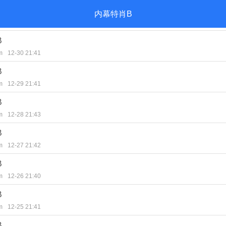
内幕特肖B
B
m
12-30 21:41
B
m
12-29 21:41
B
m
12-28 21:43
B
m
12-27 21:42
B
m
12-26 21:40
B
m
12-25 21:41
B