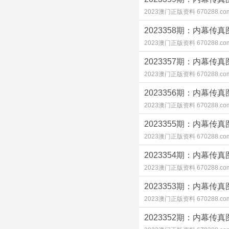
2023澳门正版资料 670288.co
2023358期：内幕传真
2023澳门正版资料 670288.co
2023357期：内幕传真
2023澳门正版资料 670288.co
2023356期：内幕传真
2023澳门正版资料 670288.co
2023355期：内幕传真
2023澳门正版资料 670288.co
2023354期：内幕传真
2023澳门正版资料 670288.co
2023353期：内幕传真
2023澳门正版资料 670288.co
2023352期：内幕传真