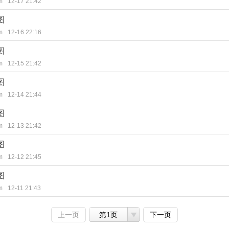
m
12-17 21:42
图
m
12-16 22:16
图
m
12-15 21:42
图
m
12-14 21:44
图
m
12-13 21:42
图
m
12-12 21:45
图
m
12-11 21:43
上一页
第1页
下一页