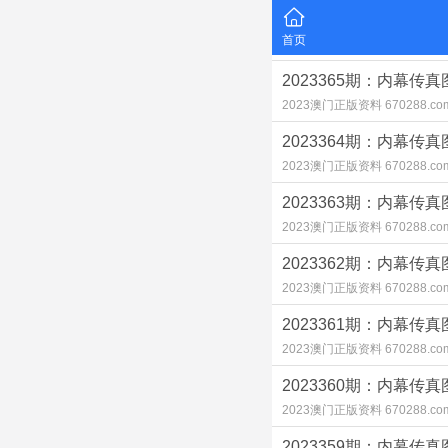
首页
2023365期：内幕传真
2023澳门正版资料 670288.co
2023364期：内幕传真
2023澳门正版资料 670288.co
2023363期：内幕传真
2023澳门正版资料 670288.co
2023362期：内幕传真
2023澳门正版资料 670288.co
2023361期：内幕传真
2023澳门正版资料 670288.co
2023360期：内幕传真
2023澳门正版资料 670288.co
2023359期：内幕传真