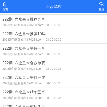
六合皇料
首页
返回
222期: 六盒皇☆推荐九肖
2023澳门正版资料 670288.com
08-10 00:36
222期: 六盒皇☆推荐10码
2023澳门正版资料 670288.com
08-10 00:36
222期: 六盒皇☆平特一肖
2023澳门正版资料 670288.com
08-10 00:36
222期: 六盒皇☆合数单双
2023澳门正版资料 670288.com
08-10 00:36
222期: 六盒皇☆平特一尾
2023澳门正版资料 670288.com
08-10 00:36
222期: 六盒皇☆精华五肖
2023澳门正版资料 670288.com
08-10 00:36
222期: 六盒皇☆前后生肖