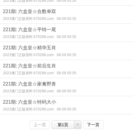
2023澳门正版资料 670288.com
08-09 00:35
221期: 六盒皇☆合数单双
2023澳门正版资料 670288.com
08-09 00:35
221期: 六盒皇☆平特一尾
2023澳门正版资料 670288.com
08-09 00:35
221期: 六盒皇☆精华五肖
2023澳门正版资料 670288.com
08-09 00:35
221期: 六盒皇☆前后生肖
2023澳门正版资料 670288.com
08-09 00:35
221期: 六盒皇☆家禽野兽
2023澳门正版资料 670288.com
08-09 00:35
221期: 六盒皇☆特码大小
2023澳门正版资料 670288.com
08-09 00:35
上一页
第1页
下一页