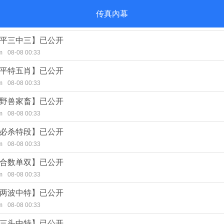
传真內幕
>【平三中三】已公开
m
08-08 00:33
>【平特五肖】已公开
m
08-08 00:33
>【野兽家畜】已公开
m
08-08 00:33
>【必杀特段】已公开
m
08-08 00:33
>【合数单双】已公开
m
08-08 00:33
>【两波中特】已公开
m
08-08 00:33
>【三头中特】已公开