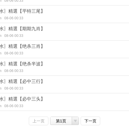
m
08-06 00:33
高心水〗精選【平特三尾】
m
08-06 00:33
高心水〗精選【期期九肖】
m
08-06 00:33
高心水〗精選【绝杀三肖】
m
08-06 00:33
高心水〗精選【绝杀半波】
m
08-06 00:33
高心水〗精選【必中三行】
m
08-06 00:33
高心水〗精選【必中三头】
m
08-06 00:33
上一页
第1页
下一页