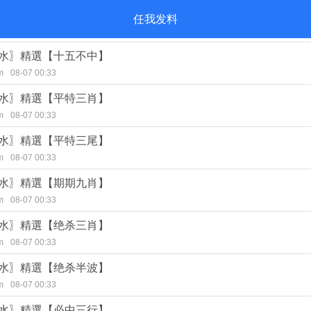
任我发料
高心水〗精選【十五不中】
m
08-07 00:33
高心水〗精選【平特三肖】
m
08-07 00:33
高心水〗精選【平特三尾】
m
08-07 00:33
高心水〗精選【期期九肖】
m
08-07 00:33
高心水〗精選【绝杀三肖】
m
08-07 00:33
高心水〗精選【绝杀半波】
m
08-07 00:33
高心水〗精選【必中三行】