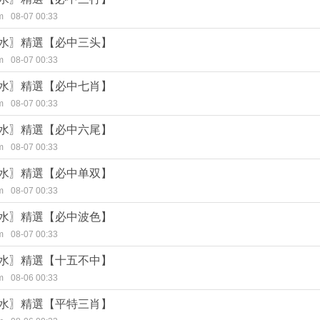
m
08-07 00:33
高心水〗精選【必中三头】
m
08-07 00:33
高心水〗精選【必中七肖】
m
08-07 00:33
高心水〗精選【必中六尾】
m
08-07 00:33
高心水〗精選【必中单双】
m
08-07 00:33
高心水〗精選【必中波色】
m
08-07 00:33
高心水〗精選【十五不中】
m
08-06 00:33
高心水〗精選【平特三肖】