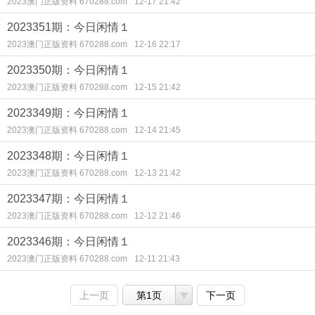
2023澳门正版资料 670288.com
12-17 21:42
2023351期：今日闲情１
2023澳门正版资料 670288.com
12-16 22:17
2023350期：今日闲情１
2023澳门正版资料 670288.com
12-15 21:42
2023349期：今日闲情１
2023澳门正版资料 670288.com
12-14 21:45
2023348期：今日闲情１
2023澳门正版资料 670288.com
12-13 21:42
2023347期：今日闲情１
2023澳门正版资料 670288.com
12-12 21:46
2023346期：今日闲情１
2023澳门正版资料 670288.com
12-11 21:43
上一页
第1页
下一页