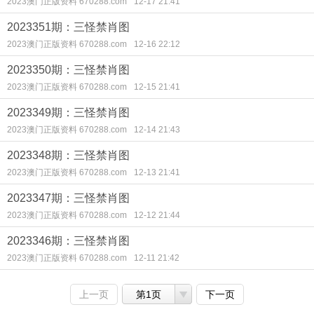
2023澳门正版资料 670288.com
12-17 21:41
2023351期：三怪禁肖图
2023澳门正版资料 670288.com
12-16 22:12
2023350期：三怪禁肖图
2023澳门正版资料 670288.com
12-15 21:41
2023349期：三怪禁肖图
2023澳门正版资料 670288.com
12-14 21:43
2023348期：三怪禁肖图
2023澳门正版资料 670288.com
12-13 21:41
2023347期：三怪禁肖图
2023澳门正版资料 670288.com
12-12 21:44
2023346期：三怪禁肖图
2023澳门正版资料 670288.com
12-11 21:42
上一页
第1页
下一页