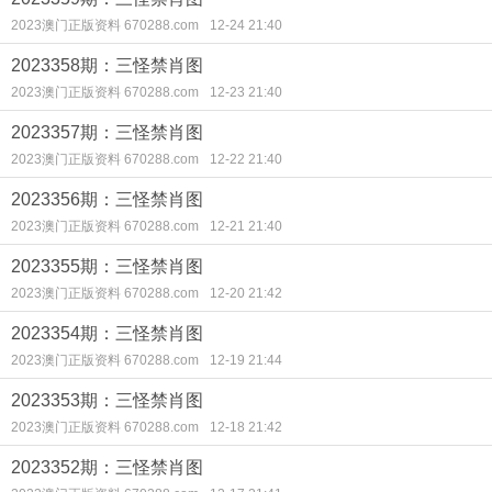
2023澳门正版资料 670288.com
12-24 21:40
2023358期：三怪禁肖图
2023澳门正版资料 670288.com
12-23 21:40
2023357期：三怪禁肖图
2023澳门正版资料 670288.com
12-22 21:40
2023356期：三怪禁肖图
2023澳门正版资料 670288.com
12-21 21:40
2023355期：三怪禁肖图
2023澳门正版资料 670288.com
12-20 21:42
2023354期：三怪禁肖图
2023澳门正版资料 670288.com
12-19 21:44
2023353期：三怪禁肖图
2023澳门正版资料 670288.com
12-18 21:42
2023352期：三怪禁肖图