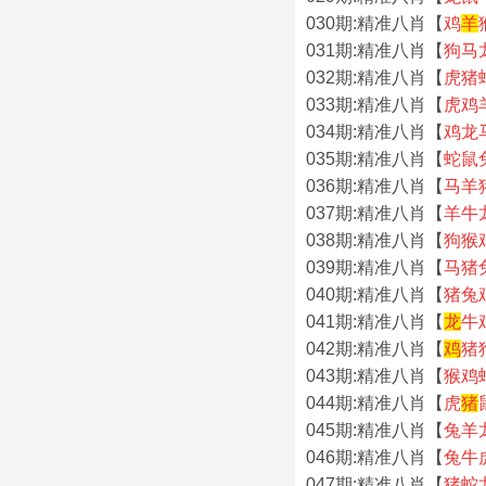
030期:精准八肖【
鸡
羊
031期:精准八肖【
狗马
032期:精准八肖【
虎猪
033期:精准八肖【
虎鸡
034期:精准八肖【
鸡龙
035期:精准八肖【
蛇鼠
036期:精准八肖【
马羊
037期:精准八肖【
羊牛
038期:精准八肖【
狗猴
039期:精准八肖【
马猪
040期:精准八肖【
猪兔
041期:精准八肖【
龙
牛
042期:精准八肖【
鸡
猪
043期:精准八肖【
猴鸡
044期:精准八肖【
虎
猪
045期:精准八肖【
兔羊
046期:精准八肖【
兔牛
047期:精准八肖【
猪蛇