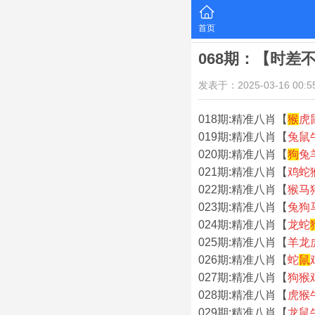
首页
068期：【时差
发表于：2025-03-16 00:55
018期:精准八肖【
猴
虎
019期:精准八肖【
兔鼠
020期:精准八肖【
狗
兔
021期:精准八肖【
鸡蛇
022期:精准八肖【
猴马
023期:精准八肖【
兔狗
024期:精准八肖【
龙蛇
025期:精准八肖【
羊龙
026期:精准八肖【
蛇
鼠
027期:精准八肖【
狗猴
028期:精准八肖【
虎猴
029期:精准八肖【
龙鼠