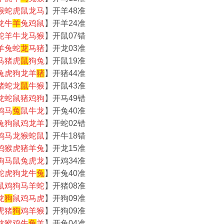
猴蛇虎鼠龙马
】开羊48准
龙牛
羊
兔鸡鼠
】开羊24准
蛇羊牛龙马猴
】开鼠07错
羊兔蛇
龙
马猪
】开龙03准
马猪虎
鼠
狗兔
】开鼠19准
兔虎狗龙羊
猪
】开猪44准
猪蛇龙
鼠
牛猴
】开鼠43准
龙蛇鼠猪鸡狗
】开马49错
鸡马
兔
鼠牛龙
】开兔40准
兔狗鼠鸡龙羊
】开蛇02错
鸡马龙猴蛇鼠
】开牛18错
鸡猴虎猪羊兔
】开龙15准
狗马鼠兔虎龙
】开鸡34准
蛇虎狗龙牛
兔
】开兔40准
鼠鸡狗马羊蛇
】开猪08准
龙
狗
鼠鸡马虎
】开狗09准
虎猪
狗
鸡羊猴
】开狗09准
龙猴鸡牛
兔
羊
】开兔04准