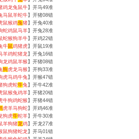
猪鸡龙兔鼠牛
】开马49准
兔马鼠羊蛇牛
】开猪08错
虎鼠猴鸡
兔
猪
】开兔40准
狗蛇鸡鼠马羊
】开兔28准
鼠蛇猴狗羊牛
】开鸡22错
兔牛
鼠
鸡猪虎
】开鼠19准
马羊鸡蛇猪龙
】开兔16错
狗龙鸡鼠羊猴
】开猪08错
兔
狗
虎龙马猴
】开狗33准
狗虎马鸡牛兔
】开猴47错
猪狗虎蛇
牛
兔
】开牛42准
虎鼠猴兔鸡羊
】开猪20错
虎牛狗鸡蛇猴
】开猪44错
鸡
虎羊马狗蛇
】开鸡46准
龙狗虎
牛
蛇羊
】开牛30准
鼠羊狗猪
龙
鸡
】开龙27准
猴鼠狗猪蛇龙
】开马01错