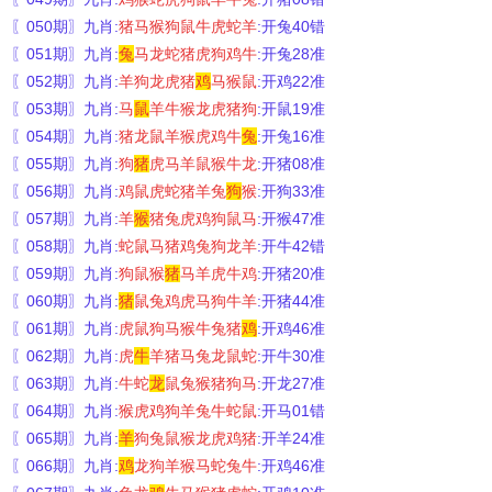
〖050期〗九肖:
猪马猴狗鼠牛虎蛇羊
:开兔40错
〖051期〗九肖:
兔
马龙蛇猪虎狗鸡牛
:开兔28准
〖052期〗九肖:
羊狗龙虎猪
鸡
马猴鼠
:开鸡22准
〖053期〗九肖:
马
鼠
羊牛猴龙虎猪狗
:开鼠19准
〖054期〗九肖:
猪龙鼠羊猴虎鸡牛
兔
:开兔16准
〖055期〗九肖:
狗
猪
虎马羊鼠猴牛龙
:开猪08准
〖056期〗九肖:
鸡鼠虎蛇猪羊兔
狗
猴
:开狗33准
〖057期〗九肖:
羊
猴
猪兔虎鸡狗鼠马
:开猴47准
〖058期〗九肖:
蛇鼠马猪鸡兔狗龙羊
:开牛42错
〖059期〗九肖:
狗鼠猴
猪
马羊虎牛鸡
:开猪20准
〖060期〗九肖:
猪
鼠兔鸡虎马狗牛羊
:开猪44准
〖061期〗九肖:
虎鼠狗马猴牛兔猪
鸡
:开鸡46准
〖062期〗九肖:
虎
牛
羊猪马兔龙鼠蛇
:开牛30准
〖063期〗九肖:
牛蛇
龙
鼠兔猴猪狗马
:开龙27准
〖064期〗九肖:
猴虎鸡狗羊兔牛蛇鼠
:开马01错
〖065期〗九肖:
羊
狗兔鼠猴龙虎鸡猪
:开羊24准
〖066期〗九肖:
鸡
龙狗羊猴马蛇兔牛
:开鸡46准