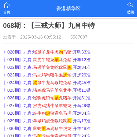
香港精华区
首页
返回
068期：【三戒大师】九肖中特
发表于：2025-03-16 00:55:12
5587687
〖020期〗九肖:
猴鼠羊龙牛虎
狗
马猪
:开狗33准
〖021期〗九肖:
鼠虎牛蛇龙
羊
马兔猪
:开羊12准
〖022期〗九肖:
马猴羊兔龙蛇虎鼠
鸡
:开鸡34准
〖023期〗九肖:
马龙鸡狗猪牛猴
虎
蛇
:开虎29准
〖024期〗九肖:
狗
鼠牛龙马猴蛇兔猪
:开狗45准
〖025期〗九肖:
猪鸡虎马狗羊兔龙牛
:开猴11错
〖026期〗九肖:
猴狗虎鸡蛇
鼠
兔猪羊
:开鼠31准
〖027期〗九肖:
猴虎鸡猪牛鼠羊蛇龙
:开马49错
〖028期〗九肖:
蛇牛狗
鸡
猪猴兔马虎
:开鸡34准
〖029期〗九肖:
羊鼠鸡虎兔猴蛇狗
马
:开马13准
〖030期〗九肖:
鼠蛇
羊
马狗猪牛虎龙
:开羊48准
〖031期〗九肖:
马
羊
龙牛兔猴猪鸡鼠
:开羊24准