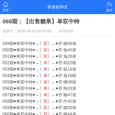
香港精华区
首页
返回
068期：【出售糖果】单双中特
发表于：2025-03-16 00:55:09
5759235
049期♥单双中特♥→〖
双
〗←♥开:猪08准
050期♥单双中特♥→〖
双
〗←♥开:兔40准
051期♥单双中特♥→〖
双
〗←♥开:兔28准
052期♥单双中特♥→〖
单
〗←♥开:鸡22错
053期♥单双中特♥→〖
单
〗←♥开:鼠19准
054期♥单双中特♥→〖
单
〗←♥开:兔16错
055期♥单双中特♥→〖
单
〗←♥开:猪08错
056期♥单双中特♥→〖
单
〗←♥开:狗33准
057期♥单双中特♥→〖
单
〗←♥开:猴47准
058期♥单双中特♥→〖
双
〗←♥开:牛42准
059期♥单双中特♥→〖
双
〗←♥开:猪20准
060期♥单双中特♥→〖
双
〗←♥开:猪44准