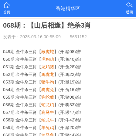
香港精华区
首页
返回
068期：【山后相逢】绝杀3肖
发表于：2025-03-16 00:55:09
5651152
049期:金牛杀三肖【
猴虎蛇
】(开:猪08)准!
050期:金牛杀三肖【
虎狗鸡
】(开:兔40)准!
051期:金牛杀三肖【
龙鸡猪
】(开:兔28)准!
052期:金牛杀三肖【
鸡虎龙
】(开:鸡22)错!
053期:金牛杀三肖【
猪牛狗
】(开:鼠19)准!
054期:金牛杀三肖【
狗虎兔
】(开:兔16)准!
055期:金牛杀三肖【
狗蛇猴
】(开:猪08)准!
056期:金牛杀三肖【
蛇龙鸡
】(开:狗33)准!
057期:金牛杀三肖【
狗马牛
】(开:猴47)准!
058期:金牛杀三肖【
蛇龙牛
】(开:牛42)错!
059期:金牛杀三肖【
羊兔鸡
】(开:猪20)准!
060期:金牛杀三肖【
龙马兔
】(开:猪44)准!