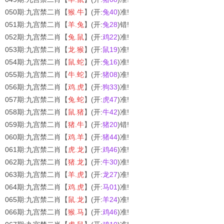
050期:九宫禁二肖【
猴.牛
】(开:
兔40
)准!
051期:九宫禁二肖【
羊.兔
】(开:
兔28
)错!
052期:九宫禁二肖【
兔.鼠
】(开:
鸡22
)准!
053期:九宫禁二肖【
龙.猴
】(开:
鼠19
)准!
054期:九宫禁二肖【
鼠.蛇
】(开:
兔16
)准!
055期:九宫禁二肖【
牛.蛇
】(开:
猪08
)准!
056期:九宫禁二肖【
鸡.虎
】(开:
狗33
)准!
057期:九宫禁二肖【
兔.蛇
】(开:
虎47
)准!
058期:九宫禁二肖【
鼠.猪
】(开:
牛42
)准!
059期:九宫禁二肖【
猪.牛
】(开:
猪20
)错!
060期:九宫禁二肖【
鸡.羊
】(开:
猪44
)准!
061期:九宫禁二肖【
虎.龙
】(开:
鸡46
)准!
062期:九宫禁二肖【
猪.龙
】(开:
牛30
)准!
063期:九宫禁二肖【
羊.虎
】(开:
龙27
)准!
064期:九宫禁二肖【
鸡.虎
】(开:
马01
)准!
065期:九宫禁二肖【
鼠.龙
】(开:
羊24
)准!
066期:九宫禁二肖【
猴.马
】(开:
鸡46
)准!