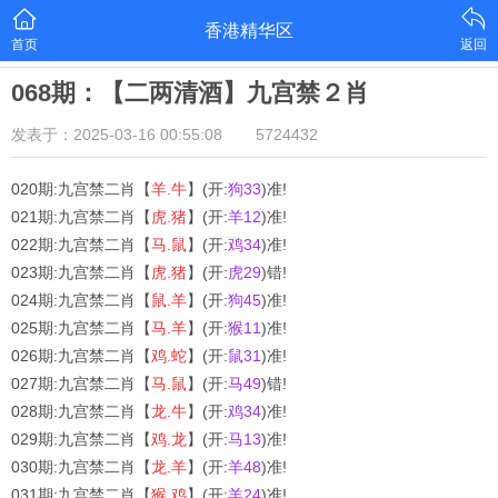
香港精华区
首页
返回
068期：【二两清酒】九宫禁２肖
发表于：2025-03-16 00:55:08
5724432
020期:九宫禁二肖【
羊.牛
】(开:
狗33
)准!
021期:九宫禁二肖【
虎.猪
】(开:
羊12
)准!
022期:九宫禁二肖【
马.鼠
】(开:
鸡34
)准!
023期:九宫禁二肖【
虎.猪
】(开:
虎29
)错!
024期:九宫禁二肖【
鼠.羊
】(开:
狗45
)准!
025期:九宫禁二肖【
马.羊
】(开:
猴11
)准!
026期:九宫禁二肖【
鸡.蛇
】(开:
鼠31
)准!
027期:九宫禁二肖【
马.鼠
】(开:
马49
)错!
028期:九宫禁二肖【
龙.牛
】(开:
鸡34
)准!
029期:九宫禁二肖【
鸡.龙
】(开:
马13
)准!
030期:九宫禁二肖【
龙.羊
】(开:
羊48
)准!
031期:九宫禁二肖【
猴.鸡
】(开:
羊24
)准!