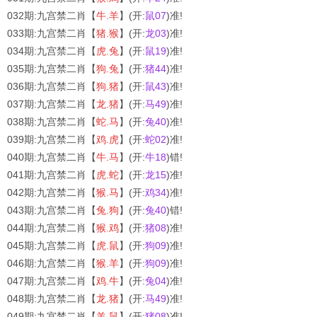
032期:九宫禁二肖【
牛.羊
】(开:
鼠07
)准!
033期:九宫禁二肖【
猪.猴
】(开:
龙03
)准!
034期:九宫禁二肖【
虎.兔
】(开:
鼠19
)准!
035期:九宫禁二肖【
狗.兔
】(开:
猪44
)准!
036期:九宫禁二肖【
狗.猪
】(开:
鼠43
)准!
037期:九宫禁二肖【
龙.猪
】(开:
马49
)准!
038期:九宫禁二肖【
蛇.马
】(开:
兔40
)准!
039期:九宫禁二肖【
鸡.虎
】(开:
蛇02
)准!
040期:九宫禁二肖【
牛.马
】(开:
牛18
)错!
041期:九宫禁二肖【
虎.蛇
】(开:
龙15
)准!
042期:九宫禁二肖【
猴.马
】(开:
鸡34
)准!
043期:九宫禁二肖【
兔.狗
】(开:
兔40
)错!
044期:九宫禁二肖【
猴.鸡
】(开:
猪08
)准!
045期:九宫禁二肖【
虎.鼠
】(开:
狗09
)准!
046期:九宫禁二肖【
猴.羊
】(开:
狗09
)准!
047期:九宫禁二肖【
鸡.牛
】(开:
兔04
)准!
048期:九宫禁二肖【
龙.猪
】(开:
马49
)准!
049期:九宫禁二肖【
羊.鼠
】(开:
猪08
)准!