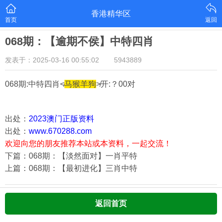
香港精华区
首页
返回
068期：【逾期不侯】中特四肖
发表于：2025-03-16 00:55:02
5943889
068期:中特四肖≮
马猴羊狗
≯开:？00对
出处：
2023澳门正版资料
出处：
www.670288.com
欢迎向您的朋友推荐本站或本资料，一起交流！
下篇：068期：【淡然面对】一肖平特
上篇：068期：【最初进化】三肖中特
返回首页