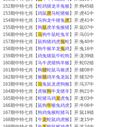
152期中特七肖【
蛇鸡猪龙羊兔猴
】开:狗45错
153期中特七肖【
鸡鼠
虎
马蛇猪猴
】开:虎41中
154期中特七肖【
马狗龙牛猪兔
虎
】开:虎41中
155期中特七肖【
狗
鼠
虎羊兔猴猪
】开:鼠07中
156期中特七肖【
马
狗牛鼠蛇兔羊
】开:马01中
157期中特七肖【
鼠狗猪鸡虎
兔
蛇
】开:兔40中
158期中特七肖【
狗牛猴羊龙
兔
鸡
】开:兔16中
159期中特七肖【
鸡兔猪鼠牛蛇狗
】开:龙39错
160期中特七肖【
马牛虎猪狗羊猴
】开:蛇02错
161期中特七肖【
狗
猪
蛇鼠马猴虎
】开:猪08中
162期中特七肖【
猴
猪
鸡羊兔龙鼠
】开:猪32中
163期中特七肖【
马
兔鼠龙虎狗猴
】开:马37中
164期中特七肖【
虎猴
狗
牛龙猪羊
】开:狗21中
165期中特七肖【
蛇猪马鸡
龙
虎兔
】开:龙03中
166期中特七肖【
鼠狗
牛
猴兔鸡虎
】开:牛06中
167期中特七肖【
狗鸡兔猴蛇猪马
】开:鼠19错
168期中特七肖【
牛
龙
蛇鼠鸡虎猴
】开:龙15中
169期中特七肖【
牛
羊
狗鼠猴鸡虎
】开:羊24中