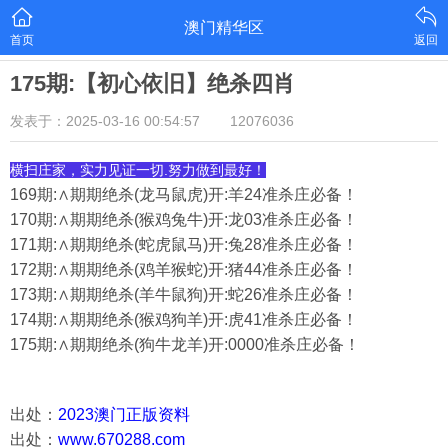
澳门精华区
首页
返回
175期:【初心依旧】绝杀四肖
发表于：2025-03-16 00:54:57
12076036
横扫庄家，实力见证一切.努力做到最好！
169期:∧期期绝杀(龙马鼠虎)开:羊24准杀庄必备
！
170期:∧期期绝杀(猴鸡兔牛)开:龙03准杀庄必备
！
171期:∧期期绝杀(蛇虎鼠马)开:兔28准杀庄必备
！
172期:∧期期绝杀(鸡羊猴蛇)开:猪44准杀庄必备
！
173期:∧期期绝杀(羊牛鼠狗)开:蛇26准杀庄必备
！
174期:∧期期绝杀(猴鸡狗羊)开:虎41准杀庄必备
！
175期:∧期期绝杀(狗牛龙羊)开:0000准杀庄必备
！
出处：
2023澳门正版资料
出处：
www.670288.com