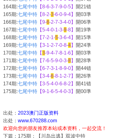
164期:
七尾中特
【8-6-3-7-9-0-5】
開21错
165期:
七尾中特
【8-2-
3
-6-0-9-4】
開03準
166期:
七尾中特
【9-
6
-2-7-3-4-0】
開06準
167期:
七尾中特
【5-4-0-1-3-
9
-8】
開19準
168期:
七尾中特
【
7-2-
1
-
5
-3-6-4
】
開15準
169期:
七尾中特
【3-1-2-7-0-8-
4
】
開24準
170期:
七尾中特
【
3
-9-4-7-8-1-6】
開03準
171期:
七尾中特
【7-6-5-9-0-3-
8
】
開28準
172期:
七尾中特
【6-7-3-1-8-9-0】
開44错
173期:
七尾中特
【3-4-
6
-8-1-2-7】
開26準
174期:
七尾中特
【3-5-4-0-6-8-2】
開41错
175期:
七尾中特
【9-1-6-5-4-0-3】
開00準
出处：
2023澳门正版资料
出处：
www.670288.com
欢迎向您的朋友推荐本站或本资料，一起交流！
下篇：175期：【川岛出逃】双波中特