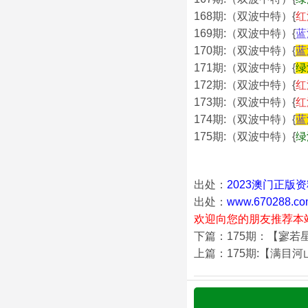
168期:（双波中特）{
红
169期:（双波中特）{
蓝
170期:（双波中特）{
蓝
171期:（双波中特）{
绿
172期:（双波中特）{
红
173期:（双波中特）{
红
174期:（双波中特）{
蓝
175期:（双波中特）{
绿
出处：
2023澳门正版
出处：
www.670288.co
欢迎向您的朋友推荐本
下篇：175期：【寥若
上篇：175期:【满目