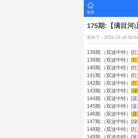
首页
175期:【满目
发表于：2025-03-16 00:54
138期:（双波中特）{
红
139期:（双波中特）{
红
140期:（双波中特）{
红
141期:（双波中特）{
红
142期:（双波中特）{
红
143期:（双波中特）{
绿
144期:（双波中特）{
蓝
145期:（双波中特）{
蓝
146期:（双波中特）{
蓝
147期:（双波中特）{
绿
148期:（双波中特）{
红
149期:（双波中特）{
蓝