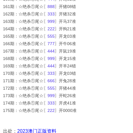
161期：☆绝杀①尾☆〖
888
〗开猪08错
162期：☆绝杀①尾☆〖
333
〗开猪32准
163期：☆绝杀①尾☆〖
999
〗开马37准
164期：☆绝杀①尾☆〖
222
〗开狗21准
165期：☆绝杀①尾☆〖
555
〗开龙03准
166期：☆绝杀①尾☆〖
777
〗开牛06准
167期：☆绝杀①尾☆〖
444
〗开鼠19准
168期：☆绝杀①尾☆〖
999
〗开龙15准
169期：☆绝杀①尾☆〖
444
〗开羊24错
170期：☆绝杀①尾☆〖
333
〗开龙03错
171期：☆绝杀①尾☆〖
666
〗开兔28准
172期：☆绝杀①尾☆〖
555
〗开猪44准
173期：☆绝杀①尾☆〖
999
〗开蛇26准
174期：☆绝杀①尾☆〖
333
〗开虎41准
175期：☆绝杀①尾☆〖
222
〗开0000准
出处：
2023澳门正版资料