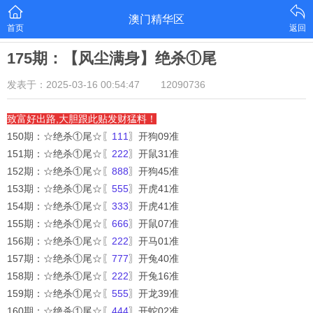
澳门精华区
首页
返回
175期：【风尘满身】绝杀①尾
发表于：2025-03-16 00:54:47
12090736
致富好出路,大胆跟此贴发财猛料！
150期：☆绝杀①尾☆〖
111
〗开狗09准
151期：☆绝杀①尾☆〖
222
〗开鼠31准
152期：☆绝杀①尾☆〖
888
〗开狗45准
153期：☆绝杀①尾☆〖
555
〗开虎41准
154期：☆绝杀①尾☆〖
333
〗开虎41准
155期：☆绝杀①尾☆〖
666
〗开鼠07准
156期：☆绝杀①尾☆〖
222
〗开马01准
157期：☆绝杀①尾☆〖
777
〗开兔40准
158期：☆绝杀①尾☆〖
222
〗开兔16准
159期：☆绝杀①尾☆〖
555
〗开龙39准
160期：☆绝杀①尾☆〖
444
〗开蛇02准